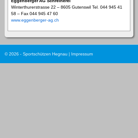
Eggenberger AG Schreinerei
Winterthurerstrasse 22 – 8605 Gutenswil Tel. 044 945 41
58 – Fax 044 945 47 60
www.eggenberger-ag.ch
© 2026 - Sportschützen Hegnau |
Impressum