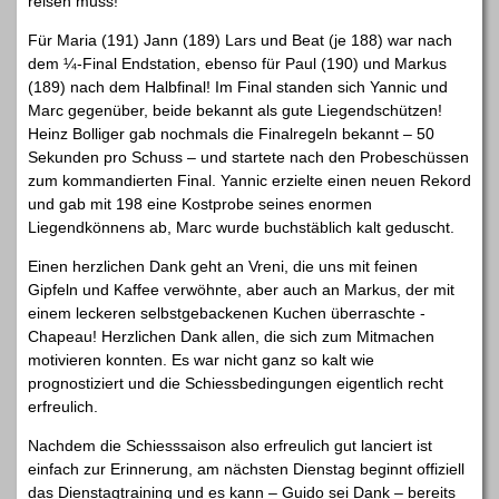
reisen muss!
Für Maria (191) Jann (189) Lars und Beat (je 188) war nach
dem ¼-Final Endstation, ebenso für Paul (190) und Markus
(189) nach dem Halbfinal! Im Final standen sich Yannic und
Marc gegenüber, beide bekannt als gute Liegendschützen!
Heinz Bolliger gab nochmals die Finalregeln bekannt – 50
Sekunden pro Schuss – und startete nach den Probeschüssen
zum kommandierten Final. Yannic erzielte einen neuen Rekord
und gab mit 198 eine Kostprobe seines enormen
Liegendkönnens ab, Marc wurde buchstäblich kalt geduscht.
Einen herzlichen Dank geht an Vreni, die uns mit feinen
Gipfeln und Kaffee verwöhnte, aber auch an Markus, der mit
einem leckeren selbstgebackenen Kuchen überraschte -
Chapeau! Herzlichen Dank allen, die sich zum Mitmachen
motivieren konnten. Es war nicht ganz so kalt wie
prognostiziert und die Schiessbedingungen eigentlich recht
erfreulich.
Nachdem die Schiesssaison also erfreulich gut lanciert ist
einfach zur Erinnerung, am nächsten Dienstag beginnt offiziell
das Dienstagtraining und es kann – Guido sei Dank – bereits