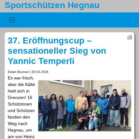
Sportschützen Hegnau
37. Eröffnungscup –
sensationeller Sieg von
Yannic Temperli
Edwin Brunner | 29.03.2026
Es war frisch,
aber die Kälte
hielt sich in
Grenzen! 16
Schützinnen
und Schützen
fanden den
Weg nach
Hegnau, um
am von Heinz